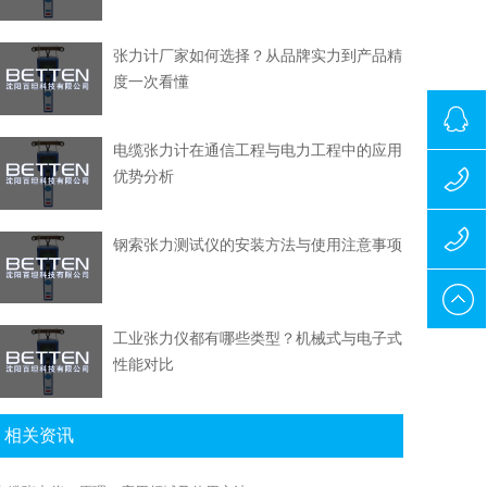
张力计厂家如何选择？从品牌实力到产品精
度一次看懂
电缆张力计在通信工程与电力工程中的应用
优势分析
323314
139110
钢索张力测试仪的安装方法与使用注意事项
024-
工业张力仪都有哪些类型？机械式与电子式
247544
性能对比
相关资讯