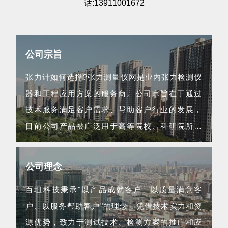
话:13911001672
公司宗旨
张力计如何选择?张力测量仪网是业内张力检测仪
器和工程应用方案的服务商。公司宗旨在于通过
技术服务满足客户需求、帮助客户行业的发展，
目前公司产品被广泛用于高等院校、科研院所、
航空航天等领域...
公司理念
百坦科技秉承"以产品成就客户、以质量满意客
户、以服务帮助客户"的理念，凭借技术实力和资
源优势，致力于测试技术、检测方案的推广和应