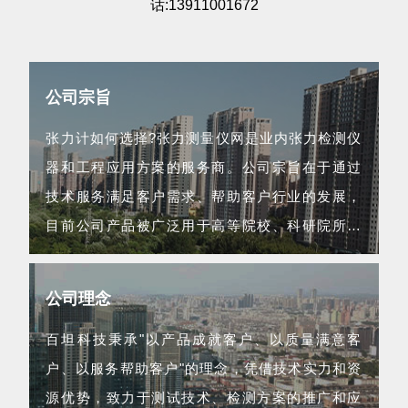
话:13911001672
公司宗旨
张力计如何选择?张力测量仪网是业内张力检测仪
器和工程应用方案的服务商。公司宗旨在于通过
技术服务满足客户需求、帮助客户行业的发展，
目前公司产品被广泛用于高等院校、科研院所、
航空航天等领域...
公司理念
百坦科技秉承"以产品成就客户、以质量满意客
户、以服务帮助客户"的理念，凭借技术实力和资
源优势，致力于测试技术、检测方案的推广和应